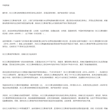
中枢阅读
频年来，长江江豚当然种群数目杀青历史性止跌回升，呈现还原性增长，保护使命得回一定告成。
为清静长江江豚保护后果，近日，八部门共同发布履行水生野纯真物转圜行径决策，通过管控水域东谈主类举止，开荒生态系统功能，积极
推动高新本领与生态保护深度交融等步履，推动长江江豚保护重心从“抢救性保护”转向“系统性还原”。
近日，农业农村部会同国度发展修订委、公安部、生态环境部、交通输送部、水利部、国度林草局、中国科学院鸠集印发《长江江豚转圜行
径决策（2026—2035年）》（以下简称《行径决策》）。
这是我国第一个由多部门共同发布履行的国度重心保护水生野纯真物转圜行径决策，是在原农业部印发履行《长江江豚转圜行径决策
（2016—2025年）》基础上的全面擢升，为长江江豚偏激栖息地的系统保护和全面开荒提供了指挥。就长江江豚保护时事以及本轮行径决
策亮点，记者采访了干系单元以及关联巨匠。
长江江豚保护时事好转，但糊口压力远未摈斥
长江江豚是我国现有惟一的淡水鲸类动物，主要漫步在长江中下流干流、洞庭湖、鄱阳湖和少数支流，其糊口现象顺利反应长江生态系统健
康现象。受东谈主类举止影响，长江江豚种群数目从上世纪90年代的2700头下跌至2017年的1012头，履历了快速衰败的阶段。
原农业部在系统评估长江江豚糊口现象和保护需求的基础上，于2016年发布了《长江江豚转圜行径决策（2016—2025年）》，先后树立8
个长江江豚保护区，履行极点天气下救急保护和救济，推动长江江豚栖息地开荒；树立了5个长江江豚迁地保护群体，现有迁地群体总量已
越过150头；组织开展长江江豚考研性野化放归，补充任然种群数目；树立2个全东谈主工饲养群体，告捷繁衍并存活5头长江江豚。
凭据2022年长江江豚科学窥探数据（每5年普查一次），长江江豚当然种群数目1249头，5年增长23.4%，杀青历史性止跌回升；2025年专
项走访初步限度暴露，长江江豚当然种群数目呈现还原性增长，保护使命得回一定告成。
关联词，长江江豚糊口仍然受到恫吓。巨匠指出，长江江豚当然栖息环境与东谈主类举止高度肖似，其糊口压力远未摈斥。据先容，制约长
江江豚原野种群还原的身分许多，除杂物缠绕和船舶碰撞，还有河漫滩顽固、遑急栖息地功能丧失、搬动通谈不畅，以及干旱和冰冻等极点
征象叠加影响。同期，现时在长江江豚保护技艺和保护机制方面还存在短板弱项。总体来看，保护时事仍约束乐不雅。
在长江大保护和长江十年禁渔配景下，如何清静长江江豚保护后果，是现时长江江豚保护使命亟待治理的遑急问题，亦然《行径决策》明确