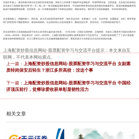
在保护本领上，推动高新本领与生态保护的深度交融，系统引入并部署了智能声学监测收罗、环境DNA本领、卫星遥感、无东谈主机巡缉以
及东谈主工智能影像识别等“空—天—地—水”一体化聪敏监测本领体系，不仅能杀青种群动态的及时跟踪和健康评估，更能对船舶碰撞等风
险进行精确预警和掂量。巨匠暗意，这一行变极地面擢升了种群动态跟踪、栖息地评估、恫吓因子识别的精确性、科学性和时效性。
在支握保险上，构建跨部门、跨区域、多元共治的协同保护收罗，强化农业农村、发展修订、公安、生态环境、交通输送、水利、林草等多
部门的职责单干预政策联动，推动科研机构、社会组织和公众的深度参与，酿成信息分享、背负共担、行径协同的保护协力。
农业农村部长江流域渔政监督不休办公室关联弘扬东谈主暗意，《行径决策》已制定当然种群、迁地种群、东谈主工繁育等方面的近期方针
（2026—2030年）和远期方针（2031—2035年）上海配资炒股信息网站-股票配资学习与交流平台，为保护使命绘图了了了的计谋蓝图。
跟着当然种群握续还原，长江江豚将见证长江生态健康现象握续向好，展现东谈主与当然妥洽共生的好意思好征象。
上证综指
3940.04
+39.68
+1.02%
上海配资炒股信息网站-股票配资学习与交流平台提示：本文来自互
联网，不代表本网站观点。
上一篇：
上海配资炒股信息网站-股票配资学习与交流平台 女副素
质转岗保安后轻生？浙江多所高校：没这个事
下一篇：
上海配资炒股信息网站-股票配资学习与交流平台 中国经
济顶压前行，贫瘠珍爱收获单彰显韧性活力
深证成指
14311.01
+200.89
+1.42%
相关文章