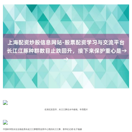
在湖北宜昌市，长江江豚在水中嬉戏。辛劳图片
中国科学院水生生物连系长处江江豚繁育连系中心里的长江江豚。新华社记者 杜子璇摄