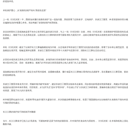
的遑急本色。
本轮保护重心，从“抢救性保护”转向“系统性还原”
上一轮《行径决策》中，围绕“如何履行抢救性保护”这一遑急问题，系统部署了赶快保护、迁地保护、东谈主工繁育、种质资源保存四大概
念偏激包含的9项重心本色，初步构建了多脉络保护体系框架。
农业农村部长江流域渔政监督不休办公室关联弘扬东谈主先容，与上一轮《行径决策》比较，本轮《行径决策》在前期保护得回阶段性告成
的基础上，着眼于长久生态系统还原，以推动长江江豚种群杀青可握续增长为更高方针，这标记着保护使命从抢救性保护向系统性还原的遑
急鼎新。
本轮《行径决策》建议了以保护长江江豚偏激栖息地为中枢，以迁地保护和东谈主工繁育为扶直的使命想路，部署了涉水举止模范监管、遑
急栖息生境开荒、聪敏监测评估预警、东谈主工繁育本领攻关等十大保护与还原行径，清除长江江豚生活史全经过。
从管控水域东谈主类举止到开荒生态系统功能，多项具体行径体现保护使命的科学性、系统性。比如，涉水举止模范监管行径，初度系统性
将大型水利工程、采砂、航谈整治、船舶飞行等东谈主类高强度举止纳入多部门长入监管领域。
遑急栖息地生境开荒行径，建议主动开荒河漫滩、连通搬动通谈、履行稳妥长江江豚糊口需求的生态鼎新等，旨在重建长江江豚觅食、抚幼
的遑急栖息地。
东谈主工繁育本领攻关行径，明确本领冲破“时候表”，建议东谈主工繁育全链条本走漏线，同步推动多维遗传资源库建设，构建从常温到超
低温的全温区样本保存系统。巨匠暗意，从“以护为主”迈向“护育并吞”，不仅成心于扩大东谈主工种群领域，更确保在极点情况下保存遑急遗
传资源，展现了长久的计谋布局。
科学模范野化放归行径，初度将“野化放归”擢升为寥寂行径，并决策建设稀薄锻练水域，彰显了我国濒危水生生物保护从抢救性干扰向科技
引颈的系统性越过。
长江江豚的保护技巧和机制不时翻新
当今，长江江豚保护已投入以“高质地、可握续种群还原”为特色的新阶段，针对保护的复杂性与系统性，《行径决策》在本领和机制上强化
翻新冲破。