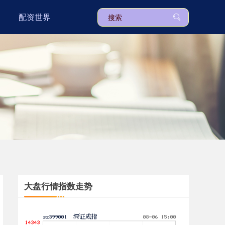
配资世界
上证综指
3900.35
+21.92
+0.57%
大盘行情指数走势
深证成指
14110.12
-34.08
-0.24%