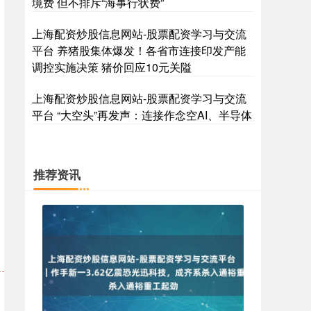
境费 但不排斥“海事行状费”
上海配资炒股信息网站-股票配资学习与交流
平台 养猪股集体爆发！各省市连接印发产能
调控实施决策 猪价回应10元关隘
国债指数
229.59
-0.00
0.00%
上海配资炒股信息网站-股票配资学习与交流
平台 “大空头”再发声：连接作念空AI、半导体
推荐资讯
期指IC0
7730.00
-1.00
-0.01%