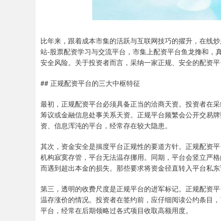
比年来，跟着成本市集的活跃与互联网技巧的擢升，在线炒
站-股票配资学习与交流平台，市集上配资平台鱼龙搀和，真
安全风险。关于投资者而言，采纳一家正规、安全的配资平
## 正规配资平台的三大中枢特征
最初，正规配资平台必须具备正当的洽商天资。投资者在采
筹议或金融信息处事关系天资。正规平台频繁会公开交易牌
资、信息浑沌的平台，经常存在较大隐患。
其次，资金安全是揣度平台正规性的要道方针。正规配资平
机构寂寞存管，平台无法温存挪用。同期，平台会竖立严格
而遇到超出本金的损失。那些要求将资金径直转入平台私东
第三，透明的收费尺度是正规平台的进军标记。正规配资平
温存涨价的情况。投资者在签约前，应仔细阅读公约条目，
平台，经常在后期领略过各式项目收取高额用度。