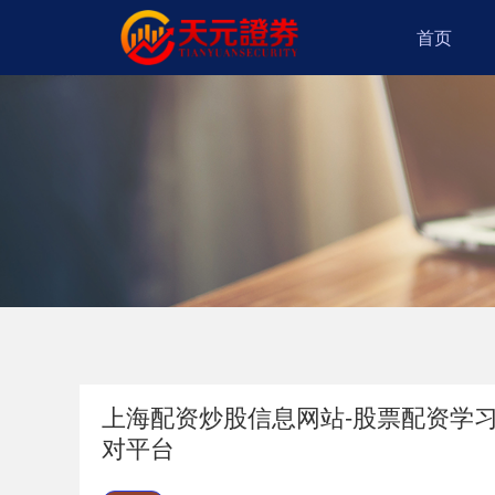
首页
上海配资炒股信息网站-股票配资学
对平台