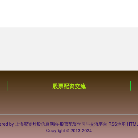
股票配资交流
ered by
上海配资炒股信息网站-股票配资学习与交流平台
RSS地图
HTM
Copyright
© 2013-2024