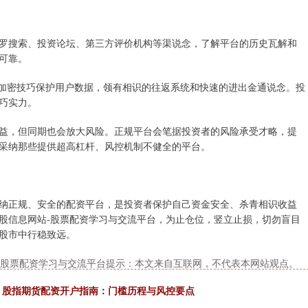
罗搜索、投资论坛、第三方评价机构等渠说念，了解平台的历史瓦解和
可靠。
L加密技巧保护用户数据，领有相识的往返系统和快速的进出金通说念。投
巧实力。
益，但同期也会放大风险。正规平台会笔据投资者的风险承受才略，提
采纳那些提供超高杠杆、风控机制不健全的平台。
纳正规、安全的配资平台，是投资者保护自己资金安全、杀青相识收益
股信息网站-股票配资学习与交流平台，为止仓位，竖立止损，切勿盲目
股市中行稳致远。
-股票配资学习与交流平台提示：本文来自互联网，不代表本网站观点。
 股指期货配资开户指南：门槛历程与风控要点