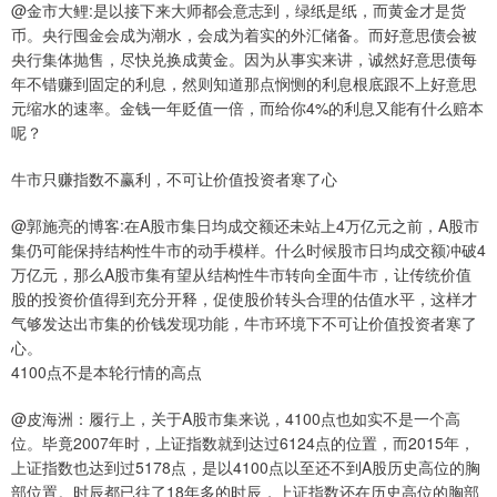
@金市大鲤:是以接下来大师都会意志到，绿纸是纸，而黄金才是货
币。央行囤金会成为潮水，会成为着实的外汇储备。而好意思债会被
央行集体抛售，尽快兑换成黄金。因为从事实来讲，诚然好意思债每
年不错赚到固定的利息，然则知道那点悯恻的利息根底跟不上好意思
元缩水的速率。金钱一年贬值一倍，而给你4%的利息又能有什么赔本
呢？
牛市只赚指数不赢利，不可让价值投资者寒了心
@郭施亮的博客:在A股市集日均成交额还未站上4万亿元之前，A股市
集仍可能保持结构性牛市的动手模样。什么时候股市日均成交额冲破4
万亿元，那么A股市集有望从结构性牛市转向全面牛市，让传统价值
股的投资价值得到充分开释，促使股价转头合理的估值水平，这样才
气够发达出市集的价钱发现功能，牛市环境下不可让价值投资者寒了
心。
4100点不是本轮行情的高点
@皮海洲：履行上，关于A股市集来说，4100点也如实不是一个高
位。毕竟2007年时，上证指数就到达过6124点的位置，而2015年，
上证指数也达到过5178点，是以4100点以至还不到A股历史高位的胸
部位置。时辰都已往了18年多的时辰，上证指数还在历史高位的胸部