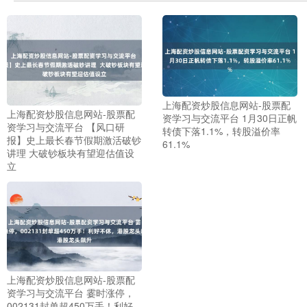
上海配资炒股信息网站-股票配
上海配资炒股信息网站-股票配
资学习与交流平台 1月30日正帆
资学习与交流平台 【风口研
转债下落1.1%，转股溢价率
报】史上最长春节假期激活破钞
61.1%
讲理 大破钞板块有望迎估值设
立
上证综指
3900.35
+21.92
+0.57%
上海配资炒股信息网站-股票配
资学习与交流平台 霎时涨停，
002131封单超450万手！利好