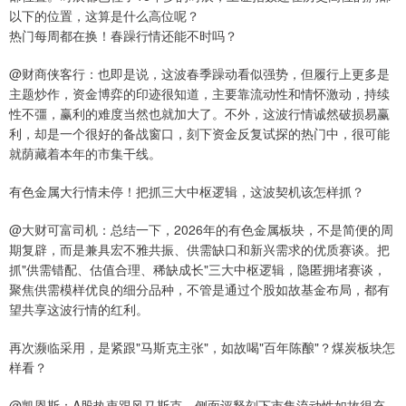
以下的位置，这算是什么高位呢？
热门每周都在换！春躁行情还能不时吗？
@财商侠客行：也即是说，这波春季躁动看似强势，但履行上更多是
主题炒作，资金博弈的印迹很知道，主要靠流动性和情怀激动，持续
性不彊，赢利的难度当然也就加大了。不外，这波行情诚然破损易赢
利，却是一个很好的备战窗口，刻下资金反复试探的热门中，很可能
就荫藏着本年的市集干线。
有色金属大行情未停！把抓三大中枢逻辑，这波契机该怎样抓？
@大财可富司机：总结一下，2026年的有色金属板块，不是简便的周
期复辟，而是兼具宏不雅共振、供需缺口和新兴需求的优质赛谈。把
抓"供需错配、估值合理、稀缺成长"三大中枢逻辑，隐匿拥堵赛谈，
聚焦供需模样优良的细分品种，不管是通过个股如故基金布局，都有
望共享这波行情的红利。
再次濒临采用，是紧跟"马斯克主张"，如故喝"百年陈酿"？煤炭板块怎
样看？
@凯恩斯：A股热衷跟风马斯克。侧面评释刻下市集流动性如故很充