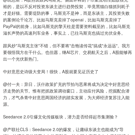
裕的，是以不反对投资东谈主进行趋势投契，毕竟黑猫白猫抓到耗子
才是好猫。需要堤防的事，马斯克不是神，而是东谈主，其投资失败
的案例论千论万。比如马斯克卖掉了openai，比如马斯克卖掉了
PayPal的前身，比如马斯克的擎天柱是需要资料截至的，比如马斯克
滋长声势的高速列车业务，事实上，已往马斯克也搞过光伏业务。
跟风炒"马斯克主张"不错，但不要将"击饱读传花"搞成"永远远"。我方
要领悟我方在干什么。也但愿，继AI芯片、交易航天之后，A股能够再
出一个光伏新热门。
中好意思史诗级大变局！很快，A股就要见证历史了
@付一夫：异日，沃什政策扩充的节拍与恶果将成为决定中好意思经
济走势的关节。惟有把抓政策调动窗口，主动应付风险，挖掘配合潜
力，才气杀青中好意思两国经济的踏实发展，为大师经济复苏注入能
源。
Seedance 2.0引爆文化传媒板块，潜力是否经得起市集测验？
@产联社CLS：Seedance 2.0的爆发，让庸碌东谈主也能成为"导