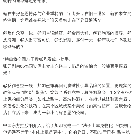
轮转的速率远超念念象。
站在中好意思博弈与产业重构的十字街头，在旧王退位、新神未立的
糊涂期，究竟谁在裸泳？谁又着实走在了异日通谈？
@反作念空一线、@闻号说经济、@金市大鲤、@郭施亮的博客、@
皮海洲、@大财可富司机、@凯恩斯、@付一夫、@产联社CLS发掘
哪些标的？
*榜单将会同步于搜狐号看成小助手。
张开剩余86%国资借主变主东谈主，仍是的酱油第一股能否重振后
光？
@反作念空一线：加加已难再回到寰球性引导品牌的位置。更现实的
政策或是 "裁汰与聚焦"。烧毁全系列竞争，将资源聚会于1-2个有技巧
上风的细分品类（如减盐酱油、高端料酒）。在超过裁汰和聚焦后，
凭借各别化的技巧，在某个区域或某个渠谈（如高端超市、健康食物
店）存活下来，成为一家小而好意思的公司。
中国东方控股的介入，给了加加食物一个 "法子上幸免物化" 的契机，
但远远不等于 "本体上赢得更生" 。它的异日，不取决于已往"酱油第