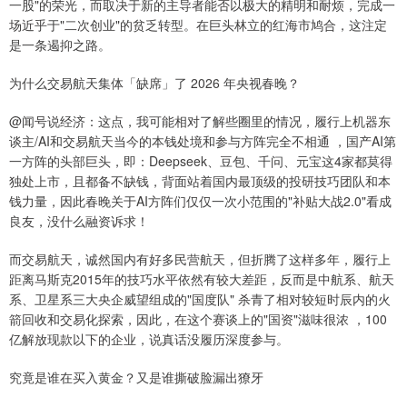
一股"的荣光，而取决于新的主导者能否以极大的精明和耐烦，完成一
场近乎于"二次创业"的贫乏转型。在巨头林立的红海市鸠合，这注定
是一条遏抑之路。
为什么交易航天集体「缺席」了 2026 年央视春晚？
@闻号说经济：这点，我可能相对了解些圈里的情况，履行上机器东
谈主/AI和交易航天当今的本钱处境和参与方阵完全不相通 ，国产AI第
一方阵的头部巨头，即：Deepseek、豆包、千问、元宝这4家都莫得
独处上市，且都备不缺钱，背面站着国内最顶级的投研技巧团队和本
钱力量，因此春晚关于AI方阵们仅仅一次小范围的"补贴大战2.0"看成
良友，没什么融资诉求！
而交易航天，诚然国内有好多民营航天，但折腾了这样多年，履行上
距离马斯克2015年的技巧水平依然有较大差距，反而是中航系、航天
系、卫星系三大央企威望组成的"国度队" 杀青了相对较短时辰内的火
箭回收和交易化探索，因此，在这个赛谈上的"国资"滋味很浓 ，100
亿解放现款以下的企业，说真话没履历深度参与。
究竟是谁在买入黄金？又是谁撕破脸漏出獠牙