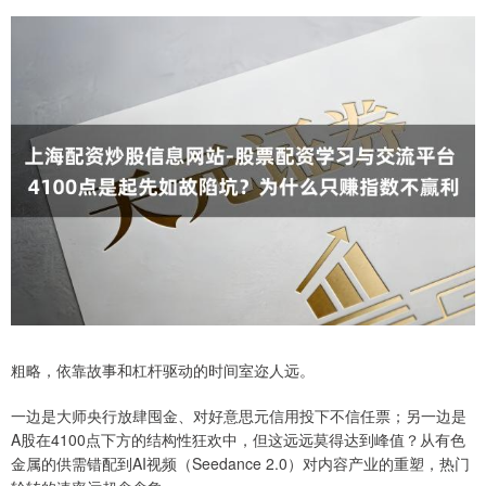
粗略，依靠故事和杠杆驱动的时间室迩人远。
一边是大师央行放肆囤金、对好意思元信用投下不信任票；另一边是
A股在4100点下方的结构性狂欢中，但这远远莫得达到峰值？从有色
金属的供需错配到AI视频（Seedance 2.0）对内容产业的重塑，热门