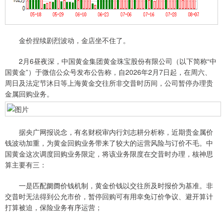
金价捏续剧烈波动，金店坐不住了。
2月6昼夜深，中国黄金集团黄金珠宝股份有限公司（以下简称“中
国黄金”）于微信公众号发布公告称，自2026年2月7日起，在周六、
周日及法定节沐日等上海黄金交往所非交昔时历间，公司暂停办理贵
金属回购业务。
据央广网报说念，有名财税审内行刘志耕分析称，近期贵金属价
钱波动加重，为黄金回购业务带来了较大的运营风险与订价不毛。中
国黄金这次调度回购业务限定，将该业务限度在交昔时办理，核神思
算主要有三：
一是匹配阛阓价钱机制，黄金价钱以交往所及时报价为基准。非
交昔时无法得到公允市价，暂停回购可有用幸免订价争议、避开算计
打算被迫，保险业务有序运营；