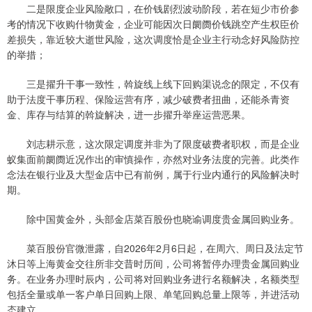
二是限度企业风险敞口，在价钱剧烈波动阶段，若在短少市价参
考的情况下收购什物黄金，企业可能因次日阛阓价钱跳空产生权臣价
差损失，靠近较大逝世风险，这次调度恰是企业主行动念好风险防控
的举措；
三是擢升干事一致性，斡旋线上线下回购渠说念的限定，不仅有
助于法度干事历程、保险运营有序，减少破费者扭曲，还能杀青资
金、库存与结算的斡旋解决，进一步擢升举座运营恶果。
刘志耕示意，这次限定调度并非为了限度破费者职权，而是企业
蚁集面前阛阓近况作出的审慎操作，亦然对业务法度的完善。此类作
念法在银行业及大型金店中已有前例，属于行业内通行的风险解决时
期。
除中国黄金外，头部金店菜百股份也晓谕调度贵金属回购业务。
菜百股份官微泄露，自2026年2月6日起，在周六、周日及法定节
沐日等上海黄金交往所非交昔时历间，公司将暂停办理贵金属回购业
务。在业务办理时辰内，公司将对回购业务进行名额解决，名额类型
包括全量或单一客户单日回购上限、单笔回购总量上限等，并进活动
态建立。