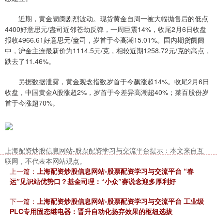
近期，黄金阛阓剧烈波动。现货黄金自周一被大幅抛售后的低点
4400好意思元/盎司近邻苍劲反弹，一周巨震14%，收尾2月6日收盘
报收4966.61好意思元/盎司，岁首于今高潮15.01%。国内期货阛阓
中，沪金主连最新价为1114.5元/克，相较近期1258.72元/克的高点，
跌去了11.46%。
另据数据泄露，黄金观念指数岁首于今飙涨超14%。收尾2月6日
收盘，中国黄金A股涨超2%，岁首于今差异高潮超40%；菜百股份岁
首于今涨超70%。
上海配资炒股信息网站-股票配资学习与交流平台提示：本文来自互
联网，不代表本网站观点。
上一篇：
上海配资炒股信息网站-股票配资学习与交流平台 “春
运”见识站优势口？基金司理：“小众”赛说念迎多厚利好
下一篇：
上海配资炒股信息网站-股票配资学习与交流平台 工业级
PLC专用固态继电器：晋升自动化扬弃效果的枢纽选拔