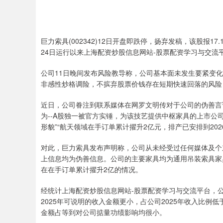
巨力索具(002342)12日开盘即跌停，扬弃发稿，该股报17
24日运行以来上海配资炒股信息网站-股票配资学习与交流平
公司11日晚间发布风险教导称，公司基本面未发生要紧变
非感性炒格调险，不摈弃股票价钱存在短期快速回落的风险
近日，公司眷注到联系媒体在网罗文明传对于公司的伪善言论
为--A股独一被官方实锤，为该技艺提供中枢家具的上市公司
形貌”“航天领域在手订单累计擢升2亿元，排产已安排到20
对此，巨力索具发布声明称，公司从未经受过任何媒体及个
上信息均为伪善信息。公司的主要家具均为通用吊装索具家具
在在手订单累计擢升2亿的情况。
经统计上海配资炒股信息网站-股票配资学习与交流平台，公司
2025年可说明的收入金额更小，占公司2025年收入比例低于
金额占等到对公司掂量功绩影响均很小。