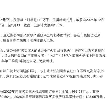
.15元/股，跌停板上封单超110万手。值得精通的是，该股自2025年12月
台，至2月11日收盘，已累计大涨约169%。
化，且近期公司股票价钱严重脱离公司基本面情况，存在市集情谊过热、
，投资者参与来去可能濒临较大风险。
，称公司是“买卖航天的新龙头”“火箭回收龙头”，著作将巨力索具指以
，是火箭回收网的平直建立者。“中标了4.58亿的海南火箭海上回收系统
26年第三季度”等伪善言论，激发眷注。
东谈主就上述问题的拜访，亦未就上述刻画发表过任何不雅点及言论,以
，家具的应器具有通用性；公司未签署过4.58亿的海南形貌，亦不存
2025年度在买卖航天领域获取订单累计金额：996.51万元，其中
0.50%。2026岁首至泄漏日获取买卖航天订单累计金额：128.65万元，