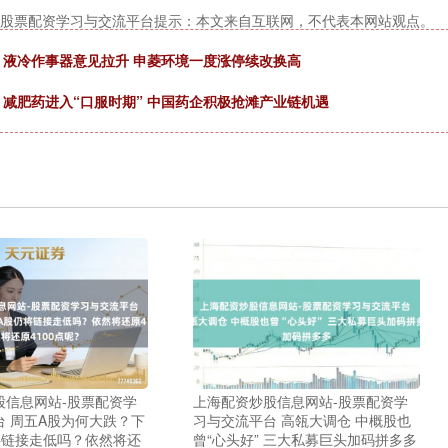
-股票配资学习与交流平台提示：本文来自互联网，不代表本网站观点。
 液冷作事器意见拉升 申菱环境一度涨停续改换高
 减肥药进入“口服时期” 中国药企积极抢滩产业链机遇
股信息网站-股票配资学
上海配资炒股信息网站-股票配资学
台 周五A股为何大跌？下
习与交流平台 高瓴大调仓 中概股也
将链接走低吗？依然将还
曾“心头好” 三大私募巨头加码拼多多