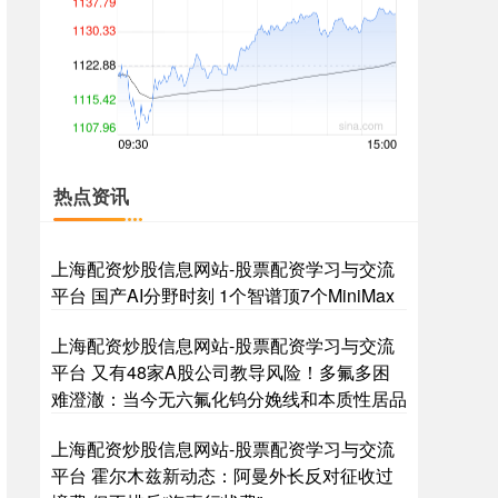
创业板指
3563.12
+47.56
+1.35%
热点资讯
上海配资炒股信息网站-股票配资学习与交流
平台 国产AI分野时刻 1个智谱顶7个MiniMax
上海配资炒股信息网站-股票配资学习与交流
平台 又有48家A股公司教导风险！多氟多困
难澄澈：当今无六氟化钨分娩线和本质性居品
基金指数
7242.10
+12.30
+0.17%
上海配资炒股信息网站-股票配资学习与交流
平台 霍尔木兹新动态：阿曼外长反对征收过