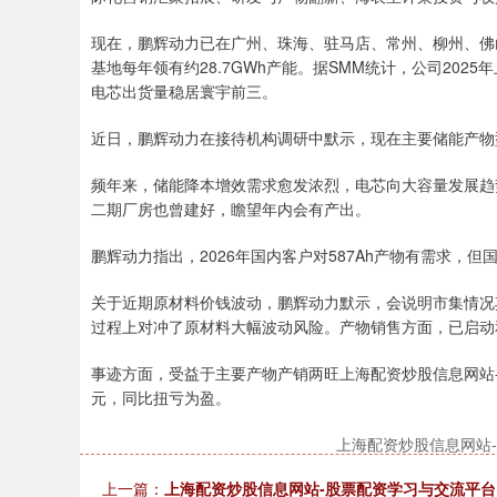
现在，鹏辉动力已在广州、珠海、驻马店、常州、柳州、佛
基地每年领有约28.7GWh产能。据SMM统计，公司20
电芯出货量稳居寰宇前三。
近日，鹏辉动力在接待机构调研中默示，现在主要储能产物型号
频年来，储能降本增效需求愈发浓烈，电芯向大容量发展趋势
二期厂房也曾建好，瞻望年内会有产出。
鹏辉动力指出，2026年国内客户对587Ah产物有需求，但
关于近期原材料价钱波动，鹏辉动力默示，会说明市集情况
过程上对冲了原材料大幅波动风险。产物销售方面，已启动
事迹方面，受益于主要产物产销两旺上海配资炒股信息网站-股
元，同比扭亏为盈。
上海配资炒股信息网站
上一篇：
上海配资炒股信息网站-股票配资学习与交流平台 上