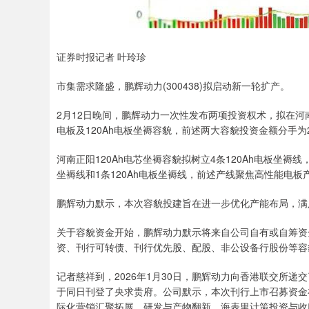
证券时报记者 叶玲珍
市集需求隆盛，鹏辉动力(300438)拟启动新一轮扩产。
2月12日晚间，鹏辉动力一次性发布两项投资权术，拟在河南
电板及120Ah电板坐褥容貌，前述两大容貌投资金额分手为2
河南正阳120Ah电芯坐褥容貌拟树立4条120Ah电板坐褥线，
坐褥线和1条120Ah电板坐褥线，前述产线聚焦高性能电板
鹏辉动力默示，本次容貌投建旨在进一步优化产能布局，满
关于容貌资金开始，鹏辉动力默示将来自公司自有或自筹资
资、刊行可转债、刊行优先股、配股、非公设备行股份等容
记者慈祥到，2026年1月30日，鹏辉动力向香港联交所
于同日刊登了央求贵府。公司默示，本次刊行上市召募资金
际化营销汇聚拓展、研发与产物翻新、海表里计策投资与收