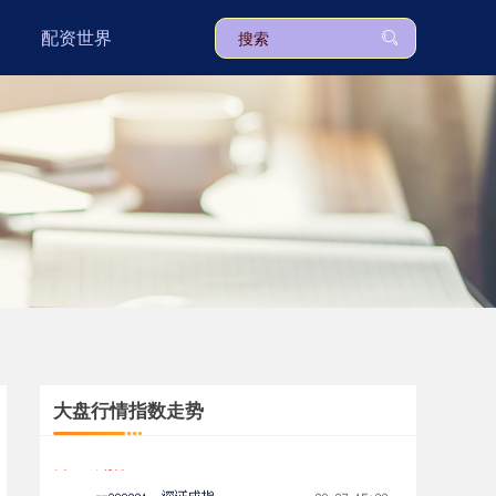
配资世界
上证综指
3940.04
+39.68
+1.02%
大盘行情指数走势
深证成指
14311.01
+200.89
+1.42%