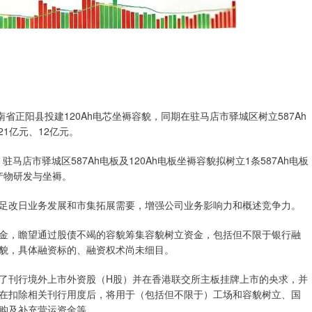
省正阳县投建120Ah电芯坐褥容貌，同期在驻马店市驿城区树立587Ah
1亿元、12亿元。
驻马店市驿城区587Ah电板及120Ah电板坐褥容貌拟树立1条587Ah电板
产物研发与坐褥。
足改日业务发展和市集拓展需要，增强公司业务影响力和概述竞争力。
金，瞻望通过股债不竭的容貌筹集容貌树立资金，包括但不限于银行融
貌，具体融资标的、融资权术尚未细目。
递交了刊行境外上市外资股（H股）并在香港联交所主板挂牌上市的央求，并
在扣除相关刊行用度后，将用于（包括但不限于）工场和容貌树立、国
购及补充营运资金等。