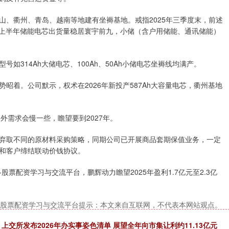
山、衢州、青岛、越南等地建有坐褥基地。戒指2025年三季度末，前述
25年上半年储能电芯出货量稳居寰宇前九，小储（含户用储能、通讯储能）
如314Ah大储电芯、100Ah、50Ah小储电芯坐褥线均满产。
昭着。公司默示，权术在2026年新投产587Ah大容量电芯，衢州基地
国外需求会慢一些，瞻望要到2027年。
弃取不同的原材料采购策略，同期公司已开展商品套期保值业务，一定
和客户缔结联动价钱协议。
票配资学习与交流平台，鹏辉动力瞻望2025年盈利1.7亿元至2.3亿
-股票配资学习与交流平台提示：本文来自互联网，不代表本网站观点。
交所发布2026年办实事姿色清单 展望全年向市集让利约11.13亿元