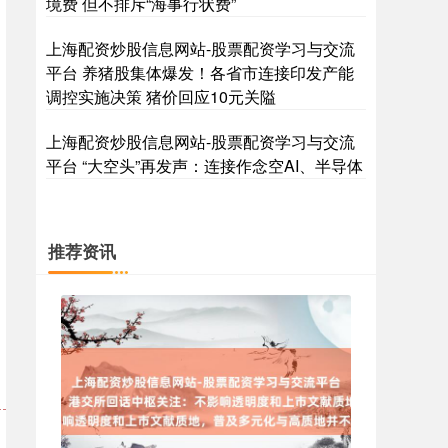
境费 但不排斥“海事行状费”
上海配资炒股信息网站-股票配资学习与交流
平台 养猪股集体爆发！各省市连接印发产能
调控实施决策 猪价回应10元关隘
国债指数
229.69
+0.10
+0.04%
上海配资炒股信息网站-股票配资学习与交流
平台 “大空头”再发声：连接作念空AI、半导体
推荐资讯
期指IC0
7877.80
+164.40
+2.13%