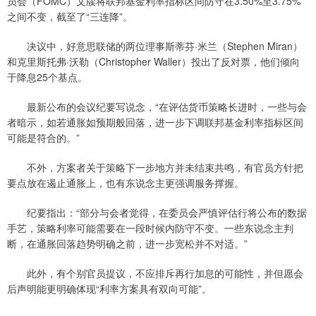
员会（FOMC）文牍将联邦基金利率指标区间防守在3.50%至3.75%
之间不变，截至了“三连降”。
决议中，好意思联储的两位理事斯蒂芬·米兰（Stephen Miran）
和克里斯托弗·沃勒（Christopher Waller）投出了反对票，他们倾向
于降息25个基点。
最新公布的会议纪要写说念，“在评估货币策略长进时，一些与会
者暗示，如若通胀如预期般回落，进一步下调联邦基金利率指标区间
可能是符合的。”
不外，方案者关于策略下一步地方并未结束共鸣，有官员方针把
要点放在遏止通胀上，也有东说念主更强调服务撑握。
纪要指出：“部分与会者觉得，在委员会严慎评估行将公布的数据
手艺，策略利率可能需要在一段时候内防守不变。一些东说念主判
断，在通胀回落趋势明确之前，进一步宽松并不对适。”
此外，有个别官员提议，不应排斥再行加息的可能性，并但愿会
后声明能更明确体现“利率方案具有双向可能”。