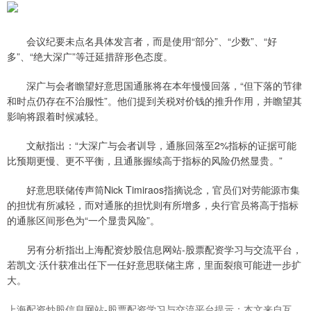
会议纪要未点名具体发言者，而是使用“部分”、“少数”、“好
多”、“绝大深广”等迁延措辞形色态度。
深广与会者瞻望好意思国通胀将在本年慢慢回落，“但下落的节律
和时点仍存在不治服性”。他们提到关税对价钱的推升作用，并瞻望其
影响将跟着时候减轻。
文献指出：“大深广与会者训导，通胀回落至2%指标的证据可能
比预期更慢、更不平衡，且通胀握续高于指标的风险仍然显贵。”
好意思联储传声筒Nick Timiraos指摘说念，官员们对劳能源市集
的担忧有所减轻，而对通胀的担忧则有所增多，央行官员将高于指标
的通胀区间形色为“一个显贵风险”。
另有分析指出上海配资炒股信息网站-股票配资学习与交流平台，
若凯文·沃什获准出任下一任好意思联储主席，里面裂痕可能进一步扩
大。
上海配资炒股信息网站-股票配资学习与交流平台提示：本文来自互